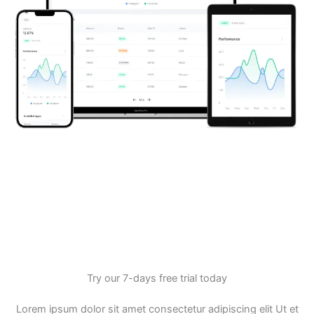
Try our 7-days free trial today
Lorem ipsum dolor sit amet consectetur adipiscing elit Ut et